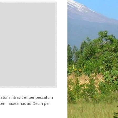
catum intravit et per peccatum
e pacem habeamus ad Deum per