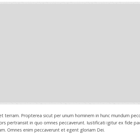
m et terram. Propterea sicut per unum hominem in hunc mundum pec
rs pertransiit in quo omnes peccaverunt. Iustificati igitur ex fid
m. Omnes enim peccaverunt et egent gloriam Dei.