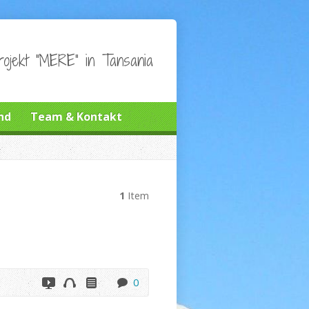
ojekt "MERE" in Tansania
nd
Team & Kontakt
1
Item
0