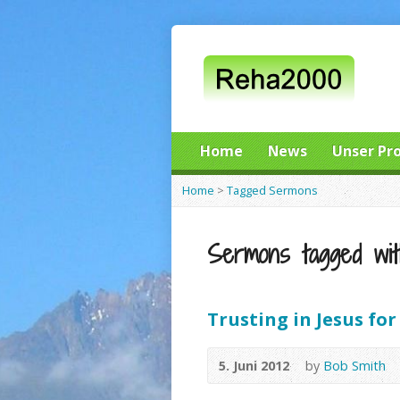
Home
News
Unser Pr
Home
>
Tagged Sermons
Sermons tagged with
Trusting in Jesus fo
5. Juni 2012
by
Bob Smith