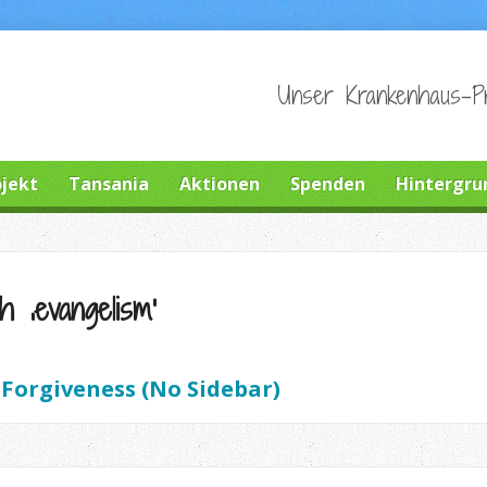
Unser Krankenhaus-Pr
ojekt
Tansania
Aktionen
Spenden
Hintergru
 ‚evangelism‘
r Forgiveness (No Sidebar)